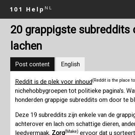
NL
101 Help
20 grappigste subreddits 
lachen
Post content
English
(Reddit is the place t
Reddit is de plek voor inhoud
nichehobbygroepen tot politieke pagina's. Wat 
honderden grappige subreddits om door te bla
Deze 19 subreddits zijn enkele van de grappig
achterover en lach om schattige dieren, ander
(Make)
leedvermaak.
Zorg
ervoor dat u sorteert