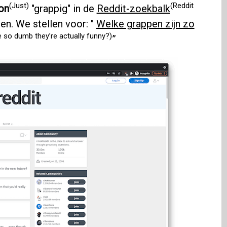
(Just)
(Reddit
on
"grappig" in de
Reddit-zoekbalk
en. We stellen voor: "
Welke grappen zijn zo
 so dumb they’re actually funny?)
”