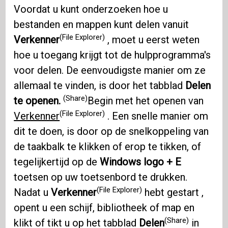
Voordat u kunt onderzoeken hoe u
bestanden en mappen kunt delen vanuit
(File Explorer)
Verkenner
, moet u eerst weten
hoe u toegang krijgt tot de hulpprogramma's
voor delen. De eenvoudigste manier om ze
allemaal te vinden, is door het tabblad
Delen
(Share)
te openen.
Begin met het openen van
(File Explorer)
Verkenner
. Een snelle manier om
dit te doen, is door op de snelkoppeling van
de taakbalk te klikken of erop te tikken, of
tegelijkertijd op de
Windows logo + E
toetsen op uw toetsenbord te drukken.
(File Explorer)
Nadat u
Verkenner
hebt gestart ,
opent u een schijf, bibliotheek of map en
(Share)
klikt of tikt u op het tabblad
Delen
in