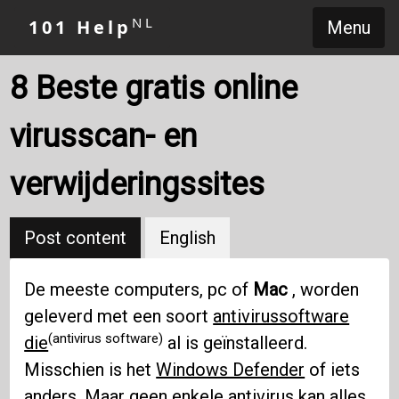
NL
101 Help
Menu
8 Beste gratis online
virusscan- en
verwijderingssites
Post content
English
De meeste computers, pc of
Mac
, worden
geleverd met een soort
antivirussoftware
(antivirus software)
die
al is geïnstalleerd.
Misschien is het
Windows Defender
of iets
anders. Maar geen enkele antivirus kan alles