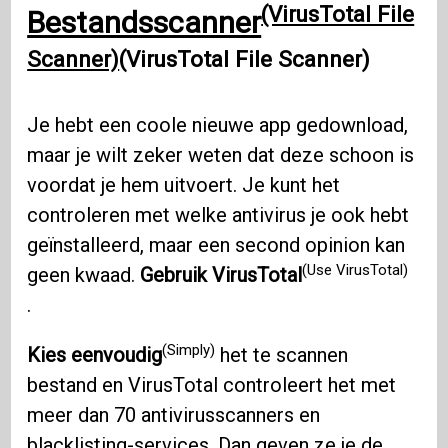
(VirusTotal File
Bestandsscanner
Scanner)
(VirusTotal File Scanner)
Je hebt een coole nieuwe app gedownload,
maar je wilt zeker weten dat deze schoon is
voordat je hem uitvoert. Je kunt het
controleren met welke antivirus je ook hebt
geïnstalleerd, maar een second opinion kan
(Use VirusTotal)
geen kwaad.
Gebruik VirusTotal
.
(Simply)
Kies eenvoudig
het te scannen
bestand en VirusTotal controleert het met
meer dan 70 antivirusscanners en
blacklisting-services. Dan geven ze je de