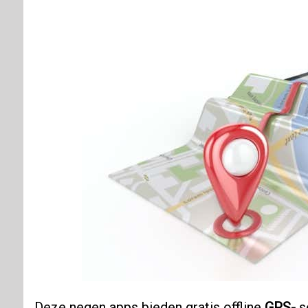
Deze negen apps bieden gratis offline
GPS-
s