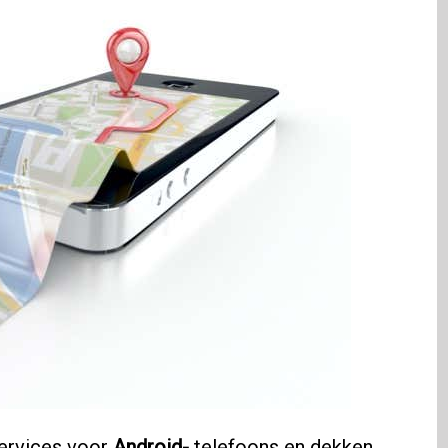
ervices voor
Android-
telefoons en dekken