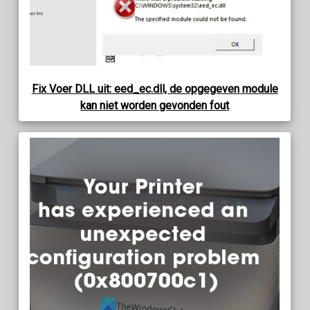
Fix Voer DLL uit: eed_ec.dll, de opgegeven module
kan niet worden gevonden fout