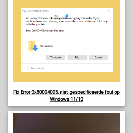
Fix Error 0x80004005, niet-gespecificeerde fout op
Windows 11/10