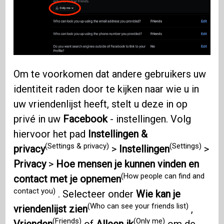
Om te voorkomen dat andere gebruikers uw
identiteit raden door te kijken naar wie u in
uw vriendenlijst heeft, stelt u deze in op
privé in uw
Facebook
- instellingen. Volg
hiervoor het pad
Instellingen &
(Settings & privacy)
(Settings)
privacy
>
Instellingen
>
Privacy
>
Hoe mensen je kunnen vinden en
(How people can find and
contact met je opnemen
contact you)
. Selecteer onder
Wie kan je
(Who can see your friends list)
vriendenlijst zien
,
(Friends)
(Only me)
Vrienden
of
Alleen ik
om de