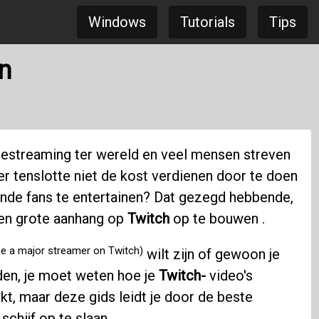
Windows
Tutorials
Tips
n
amestreaming ter wereld en veel mensen streven
er tenslotte niet de kost verdienen door te doen
de fans te entertainen? Dat gezegd hebbende,
n ​​grote aanhang op
Twitch
op te bouwen .
be a major streamer on Twitch)
wilt zijn of gewoon je
en, je moet weten hoe je
Twitch-
video's
jkt, maar deze gids leidt je door de beste
chijf op te slaan.