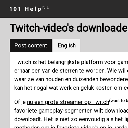
NL
101 Help
Twitch-video's downloade
Post content
English
Twitch is het belangrijkste platform voor g
ernaar een van de sterren te worden. Wie wil 
waar ze van houden en duizenden bewonderen
kan het nogal wat werk en geluk kosten om ee
(want to 
Of je
nu een grote streamer op Twitch
favoriete gameplay-segmenten wilt download
downloadt. Het is niet zo eenvoudig als het li
methoden om je favoriete video's op je harde s