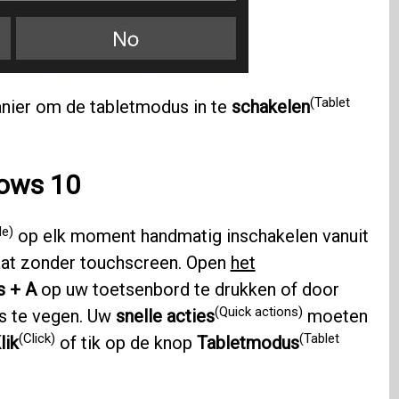
(Tablet
manier om de tabletmodus in te
schakelen
dows 10
de)
op elk moment handmatig inschakelen vanuit
aat zonder touchscreen. Open
het
 + A
op uw toetsenbord te drukken of door
(Quick actions)
ks te vegen. Uw
snelle acties
moeten
(Click)
(Tablet
lik
of tik op de knop
Tabletmodus