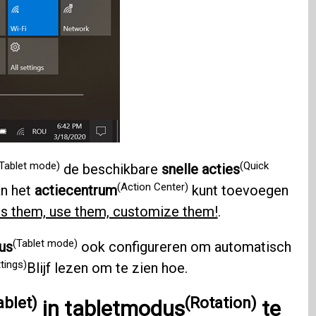
Tablet mode)
(Quick
de beschikbare
snelle acties
(Action Center)
an het
actiecentrum
kunt toevoegen
ss them, use them, customize them!
.
(Tablet mode)
us
ook configureren om automatisch
tings)
Blijf lezen om te zien hoe.
ablet)
(Rotation)
in
tabletmodus
te