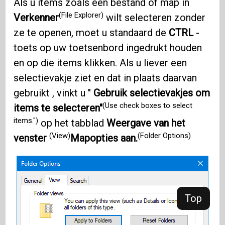
Als u items zoals een bestand of map in
(File Explorer)
Verkenner
wilt selecteren zonder
ze te openen, moet u standaard de
CTRL
-
toets op uw toetsenbord ingedrukt houden
en op die items klikken. Als u liever een
selectievakje ziet en dat in plaats daarvan
gebruikt , vinkt u "
Gebruik selectievakjes om
(Use check boxes to select
items te selecteren"
items.")
op het tabblad
Weergave van het
(View)
(Folder Options)
venster
Mapopties aan.
Top