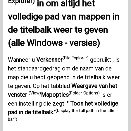
Explorer)
in om altijd het
volledige pad van mappen in
de titelbalk weer te geven
(alle
Windows
- versies)
(File Explorer)
Wanneer u
Verkenner
gebruikt , is
het standaardgedrag om de naam van de
map die u hebt geopend in de titelbalk weer
te geven. Op het tabblad
Weergave van het
(View)
(Folder Options)
venster
Mapopties
is er
een instelling die zegt: "
Toon het volledige
(Display the full path in the title
pad in de titelbalk."
bar.")