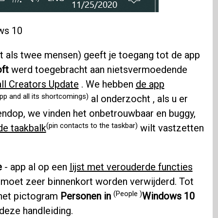
ws 10
et als twee mensen) geeft je toegang tot de app
ft
werd toegebracht aan nietsvermoedende
ll Creators Update
. We hebben
de app
pp and all its shortcomings)
al onderzocht , als u er
endop, we vinden het onbetrouwbaar en buggy,
(pin contacts to the taskbar)
de taakbalk
wilt vastzetten
e
- app al op een
lijst met verouderde functies
 moet zeer binnenkort worden verwijderd. Tot
(People )
n het pictogram
Personen in
Windows 10
deze handleiding.