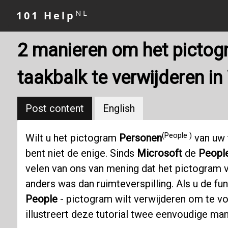
NL
101 Help
2 manieren om het pictog
taakbalk te verwijderen i
Post content
English
(People )
Wilt u het pictogram
Personen
van uw 
bent niet de enige. Sinds
Microsoft
de
Peopl
velen van ons van mening dat het pictogram 
anders was dan ruimteverspilling. Als u de fu
People
- pictogram wilt verwijderen om te v
illustreert deze tutorial twee eenvoudige ma