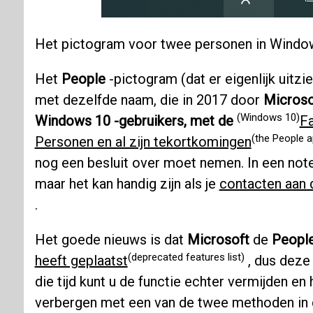
Het pictogram voor twee personen in Windo
Het
People
-pictogram (dat er eigenlijk uitzi
met dezelfde naam, die in 2017 door
Microso
(Windows 10)
Windows 10 -gebruikers, met de
Fa
(the People a
Personen en al zijn tekortkomingen
nog een besluit over moet nemen. In een not
maar het kan handig zijn als je
contacten aan 
.
Het goede nieuws is dat
Microsoft
de
Peopl
(deprecated features list)
heeft geplaatst
, dus deze
die tijd kunt u de functie echter vermijden e
verbergen met een van de twee methoden in 