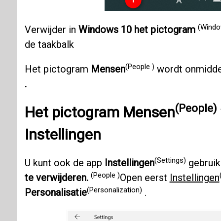
(Windo
Verwijder in
Windows 10 het pictogram
de taakbalk
(People )
Het pictogram
Mensen
wordt onmiddel
.
(People)
Het pictogram Mensen
Instellingen
(Settings)
U kunt ook de app
Instellingen
gebruik
(People )
te verwijderen.
Open eerst
Instellingen
(Personalization)
Personalisatie
.