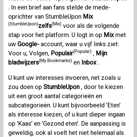
. In een brief aan fans stelde de mede-
oprichter van StumbleUpon
Mix
(StumbleUpon)
(Mix)
zelfs
voor als de volgende
stap voor het platform. U logt in op
Mix
met
uw
Google-
account, waar u vijf links ziet:
(Popular)
Voor u, Volgen,
Populair
,
Mijn
(My Bookmarks)
bladwijzers
en
Inbox
.
U kunt uw interesses invoeren, net zoals u
zou doen op
StumbleUpon
, door te kiezen
uit een groot aantal categorieën en
subcategorieën. U kunt bijvoorbeeld 'Eten'
als interesse kiezen, of u kunt dieper ingaan
op 'Kaas' en 'Gezond eten'. De aanpassing is
geweldig, ook al voelt het niet helemaal als