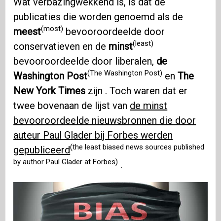
Wat verbazingwekkend is, is dat de
publicaties die worden genoemd als de
(most)
meest
bevooroordeelde door
(least)
conservatieven en de
minst
bevooroordeelde door liberalen,
de
(The Washington Post)
Washington Post
en
The
New York Times
zijn . Toch waren dat er
twee bovenaan de lijst van
de minst
bevooroordeelde nieuwsbronnen die door
auteur Paul Glader bij Forbes werden
(the least biased news sources published
gepubliceerd
by author Paul Glader at Forbes)
.