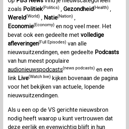
Op
PBS News
vind je nieuwscategorieën
(Politics)
(Health)
zoals
Politiek
,
Gezondheid
,
(World)
(Nation)
Wereld
,
Natie
,
(Economy)
Economie
en nog veel meer. Het
bevat ook een gedeelte met
volledige
(Full Episodes)
afleveringen
van alle
nieuwsuitzendingen, een gedeelte
Podcasts
van hun meest populaire
(news podcasts)
audionieuwspodcasts
en een
(Watch live)
link
Live
kijken bovenaan de pagina
voor het bekijken van actuele, lopende
nieuwsuitzendingen.
Als u een op de VS gerichte nieuwsbron
nodig heeft waarop u kunt vertrouwen dat
deze eerlijk en evenwichtig blijft in hun