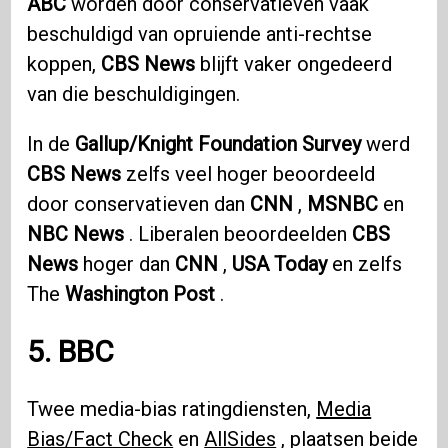
ABC
worden door conservatieven vaak
beschuldigd van opruiende anti-rechtse
koppen,
CBS News
blijft vaker ongedeerd
van die beschuldigingen.
In de
Gallup/Knight Foundation Survey
werd
CBS News
zelfs veel hoger beoordeeld
door conservatieven dan
CNN
,
MSNBC
en
NBC News
. Liberalen beoordeelden
CBS
News
hoger dan
CNN
,
USA Today
en zelfs
The
Washington Post
.
5. BBC
Twee media-bias ratingdiensten,
Media
Bias/Fact Check
en
AllSides
, plaatsen beide