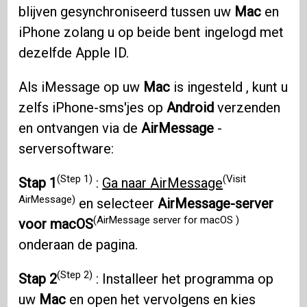
blijven gesynchroniseerd tussen uw
Mac
en
iPhone zolang u op beide bent ingelogd met
dezelfde Apple ID.
Als iMessage op uw
Mac
is ingesteld , kunt u
zelfs iPhone-sms'jes op
Android
verzenden
en ontvangen via de
AirMessage
-
serversoftware:
(Step 1)
(Visit
Stap 1
:
Ga naar AirMessage
AirMessage)
en selecteer
AirMessage-server
(AirMessage server for macOS )
voor macOS
onderaan de pagina.
(Step 2)
Stap 2
: Installeer het programma op
uw
Mac
en open het vervolgens en kies