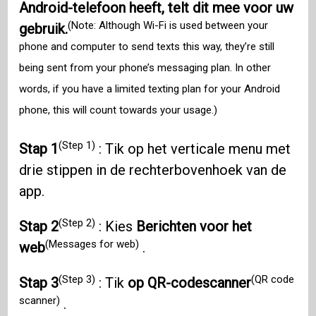
Android-telefoon heeft, telt dit mee voor uw
(Note: Although Wi-Fi is used between your
gebruik.
phone and computer to send texts this way, they’re still
being sent from your phone’s messaging plan. In other
words, if you have a limited texting plan for your Android
phone, this will count towards your usage.)
(Step 1)
Stap 1
: Tik op het verticale menu met
drie stippen in de rechterbovenhoek van de
app.
(Step 2)
Stap 2
: Kies
Berichten voor het
(Messages for web)
web
.
(Step 3)
(QR code
Stap 3
: Tik
op QR-codescanner
scanner)
.