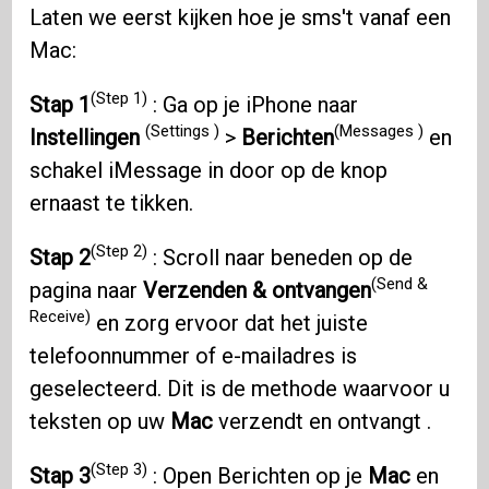
Laten we eerst kijken hoe je sms't vanaf een
Mac:
(Step 1)
Stap 1
: Ga op je iPhone naar
(Settings )
(Messages )
Instellingen
>
Berichten
en
schakel iMessage in door op de knop
ernaast te tikken.
(Step 2)
Stap 2
: Scroll naar beneden op de
(Send &
pagina naar
Verzenden & ontvangen
Receive)
en zorg ervoor dat het juiste
telefoonnummer of e-mailadres is
geselecteerd. Dit is de methode waarvoor u
teksten op uw
Mac
verzendt en ontvangt .
(Step 3)
Stap 3
: Open Berichten op je
Mac
en