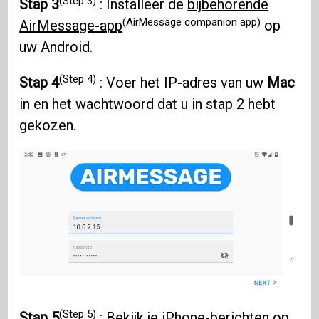
(Step 3)
Stap 3
: Installeer de
bijbehorende
(AirMessage companion app)
AirMessage-app
op
uw Android.
(Step 4)
Stap 4
: Voer het IP-adres van uw
Mac
in en het wachtwoord dat u in stap 2 hebt
gekozen.
(Step 5)
Stap 5
: Bekijk je iPhone-berichten op