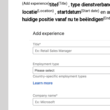
(Add experience)
(Title)
titel
,
type dienstverban
(Location)
(Start date)
locatie
,
startdatum
en a
(End
huidige positie vanaf nu te beëindigen