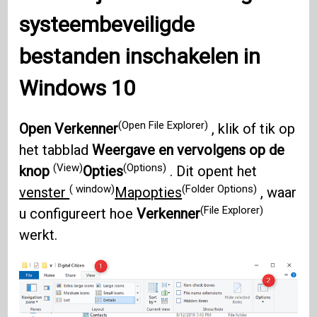
systeembeveiligde
bestanden inschakelen in
Windows 10
(Open File Explorer)
Open Verkenner
, klik of tik op
het tabblad
Weergave en vervolgens op de
(View)
(Options)
knop
Opties
. Dit opent het
( window)
(Folder Options)
venster
Mapopties
, waar
(File Explorer)
u configureert hoe
Verkenner
werkt.