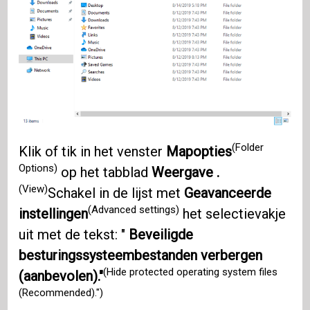
(Folder
Klik of tik in het venster
Mapopties
Options)
op het tabblad
Weergave .
(View)
Schakel in de lijst met
Geavanceerde
(Advanced settings)
instellingen
het selectievakje
uit met de tekst: "
Beveiligde
besturingssysteembestanden verbergen
(Hide protected operating system files
(aanbevolen)."
(Recommended).")