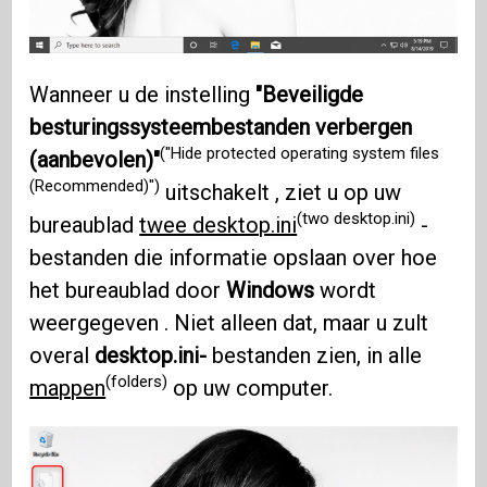
Wanneer u de instelling
"Beveiligde
besturingssysteembestanden verbergen
("Hide protected operating system files
(aanbevolen)"
(Recommended)")
uitschakelt , ziet u op uw
(two desktop.ini)
bureaublad
twee desktop.ini
-
bestanden die informatie opslaan over hoe
het bureaublad door
Windows
wordt
weergegeven . Niet alleen dat, maar u zult
overal
desktop.ini-
bestanden zien, in alle
(folders)
mappen
op uw computer.