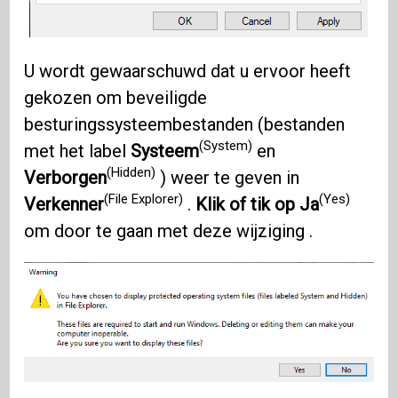
U wordt gewaarschuwd dat u ervoor heeft
gekozen om beveiligde
besturingssysteembestanden (bestanden
(System)
met het label
Systeem
en
(Hidden)
Verborgen
) weer te geven in
(File Explorer)
(Yes)
Verkenner
.
Klik of tik op Ja
om door te gaan met deze wijziging .