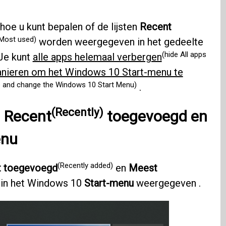
hoe u kunt bepalen of de lijsten
Recent
 Most used)
worden weergegeven in het gedeelte
(hide All apps
Je kunt
alle apps helemaal verbergen
anieren om het Windows 10 Start-menu te
e and change the Windows 10 Start Menu)
.
(Recently)
n
Recent
toegevoegd en
enu
(Recently added)
t toegevoegd
en
Meest
in het Windows 10
Start-menu
weergegeven .