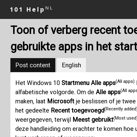
NL
101 Help
Toon of verberg recent t
gebruikte apps in het star
Post content
English
(All apps)
Het Windows 10
Startmenu
Alle apps
l
(All app
alfabetische volgorde. Om de
Alle apps
maken, laat
Microsoft
je beslissen of je twee 
(Recently added
het gedeelte
Recent toegevoegd
(Most used
weergegeven, terwijl
Meest gebruikt
deze handleiding om erachter te komen hoe u