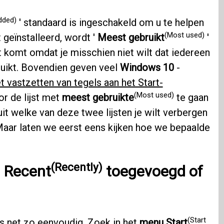
dded)
' standaard is ingeschakeld om u te helpen
(Most used)
 geïnstalleerd, wordt '
Meest gebruikt
'
t komt omdat je misschien niet wilt dat iedereen
ruikt. Bovendien geven veel
Windows 10
-
t vastzetten van tegels aan het Start-
(Most used)
or de lijst met
meest gebruikte
te gaan
uit welke van deze twee lijsten je wilt verbergen
 Maar laten we eerst eens kijken hoe we bepaalde
(Recently)
n
Recent
toegevoegd of
(Start
 is net zo eenvoudig. Zoek in het
menu Start