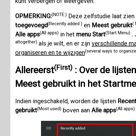
kunt verbergen of weergeven:
(NOTE:)
OPMERKING:
Deze zelfstudie laat zien 
(Recently added )
(
toegevoegd
en
Meest gebruikt
(All apps)
(Start Menu)
Alle apps
in het
menu Start
. 
altogether)
als je wilt, en er zijn
verschillende m
(several ways to organiz
organiseren en te wijzigen
(First)
Allereerst
: Over de lijste
Meest gebruikt in het
Startm
Indien ingeschakeld, worden de lijsten
Recen
(Most used)
(All apps)
gebruikt
boven aan
Alle apps