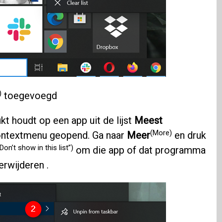
)
toegevoegd
kt houdt op een app uit de lijst
Meest
(More)
contextmenu geopend. Ga naar
Meer
en druk
“Don’t show in this list”)
om die app of dat programma
erwijderen .