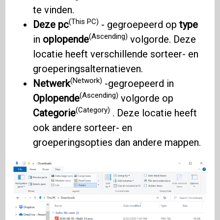
te vinden.
(This PC)
Deze pc
- gegroepeerd op
type
(Ascending)
in
oplopende
volgorde. Deze
locatie heeft verschillende sorteer- en
groeperingsalternatieven.
(Network)
Netwerk
-gegroepeerd in
(Ascending)
Oplopende
volgorde op
(Category)
Categorie
. Deze locatie heeft
ook andere sorteer- en
groeperingsopties dan andere mappen.