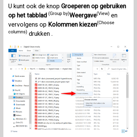
U kunt ook de knop
Groeperen op gebruiken
(Group by)
(View)
op het tabblad
Weergave
en
(Choose
vervolgens op
Kolommen kiezen
columns)
drukken .