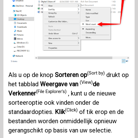
(Sort by)
Als u op de knop
Sorteren op
drukt op
(View)
het tabblad
Weergave van
de
(File Explorer's)
Verkenner
, kunt u de nieuwe
sorteeroptie ook vinden onder de
(Click)
standaardopties.
Klik
of tik erop en de
bestanden worden onmiddellijk opnieuw
gerangschikt op basis van uw selectie.