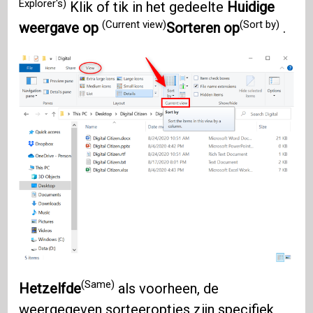
Explorer's)
Klik of tik in het gedeelte
Huidige
(Current view)
(Sort by)
weergave op
Sorteren op
.
(Same)
Hetzelfde
als voorheen, de
weergegeven sorteeropties zijn specifiek