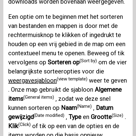
downloads worden bovenaan weergegeven.
Een optie om te beginnen met het sorteren
van bestanden en mappen is door met de
rechtermuisknop te klikken of ingedrukt te
houden op een vrij gebied in de map om een ​​
contextueel menu te openen. Beweeg of tik
(Sort by)
vervolgens op
Sorteren op
om de vier
belangrijkste sorteeropties voor die
(view template)
weergavesjabloon
weer te geven
. Onze map gebruikt de sjabloon
Algemene
(General items)
items
, zodat we deze snel
(Name)
kunnen sorteren op
Naam
,
Datum
(Date modified)
(Size)
gewijzigd
,
Type
en
Grootte
.
(Click)
Klik
of tik op een van de opties en de
items worden op die basis opnieuw