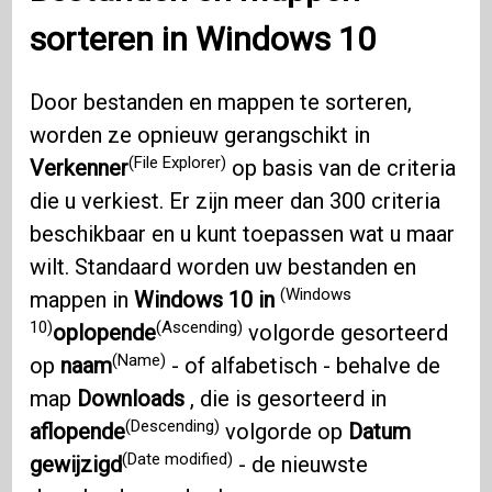
sorteren in
Windows 10
Door bestanden en mappen te sorteren,
worden ze opnieuw gerangschikt in
(File Explorer)
Verkenner
op basis van de criteria
die u verkiest. Er zijn meer dan 300 criteria
beschikbaar en u kunt toepassen wat u maar
wilt. Standaard worden uw bestanden en
(Windows
mappen in
Windows 10 in
10)
(Ascending)
oplopende
volgorde gesorteerd
(Name)
op
naam
- of alfabetisch - behalve de
map
Downloads
, die is gesorteerd in
(Descending)
aflopende
volgorde op
Datum
(Date modified)
gewijzigd
- de nieuwste