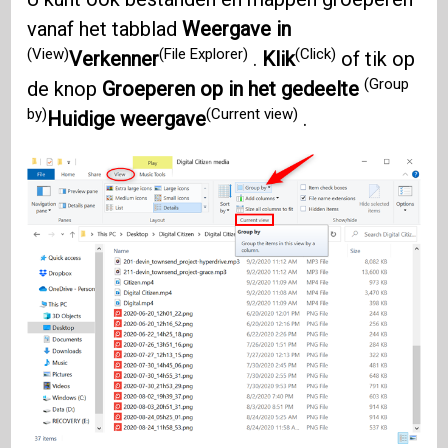
vanaf het tabblad
Weergave in
(View)
(File Explorer)
(Click)
Verkenner
.
Klik
of tik op
(Group
de knop
Groeperen op in het gedeelte
by)
(Current view)
Huidige weergave
.