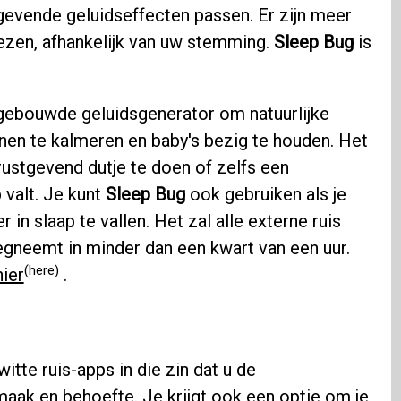
tgevende geluidseffecten passen. Er zijn meer
iezen, afhankelijk van uw stemming.
Sleep Bug
is
gebouwde geluidsgenerator om natuurlijke
en te kalmeren en baby's bezig te houden. Het
rustgevend dutje te doen of zelfs een
 valt. Je kunt
Sleep Bug
ook gebruiken als je
n slaap te vallen. Het zal alle externe ruis
 wegneemt in minder dan een kwart van een uur.
(here)
hier
.
itte ruis-apps in die zin dat u de
ak en behoefte. Je krijgt ook een optie om je