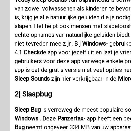
van zowel volwassenen als kinderen te bevor
is, krijg je alle natuurlijke geluiden die je nod
slapen. Het helpt ook mensen met slapelooshe
echte opnames van natuurlijke geluiden biedt 
niet tevreden mee zijn. Bij
Windows-
gebruike
4.1
Check
de app voor jezelf uit en laat je vrie
gebruikers voor deze app vanwege enkele pr
app is dat de gratis versie niet veel opties he
Sleep Sounds
zijn hier verkrijgbaar in de
Micr
2] Slaapbug
Sleep Bug
is verreweg de meest populaire sof
Windows
. Deze
Panzertax-
app heeft een beo
Bug
neemt ongeveer 334 MB van uw apparaato