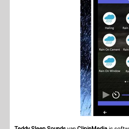
Teddy Sleep Sounds
van
ClipinMedia
is softw