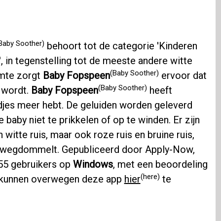
Baby Soother)
behoort tot de categorie 'Kinderen
', in tegenstelling tot de meeste andere witte
(Baby Soother)
imte zorgt
Baby Fopspeen
ervoor dat
(Baby Soother)
r wordt.
Baby Fopspeen
heeft
iedjes meer hebt. De geluiden worden geleverd
baby niet te prikkelen of op te winden. Er zijn
n witte ruis, maar ook roze ruis en bruine ruis,
in wegdommelt. Gepubliceerd door Apply-Now,
255 gebruikers op
Windows
, met een beoordeling
(here)
n, kunnen overwegen deze app
hier
te