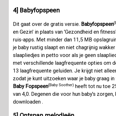
4] Babyfopspeen
(
Dit gaat over de gratis versie.
Babyfopspeen
en Gezin' in plaats van 'Gezondheid en fitness
ruis-apps. Met minder dan 11,5 MB opslagru
je baby rustig slaapt en niet chagrijnig wakke
slaapliedjes in petto voor als je geen slaapl
met verschillende laagfrequente opties om de 
13 laagfrequente geluiden. Je krijgt niet allee
zodat je kunt uitzoeken waar je baby graag 
(Baby Soother)
Baby Fopspeen
heeft tot nu toe 
van 4,0. Degenen die voor hun baby's zorge
downloaden .
5] Ontspan melodieën