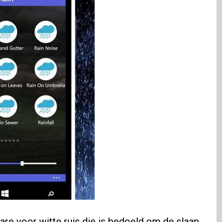
are voor witte ruis die is bedoeld om de slaap