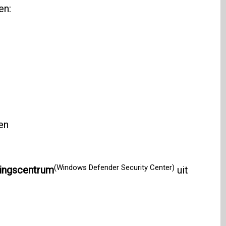
en:
en
(Windows Defender Security Center)
ingscentrum
uit