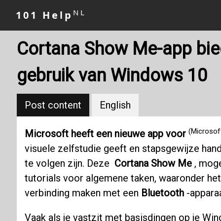
NL
101 Help
Cortana Show Me-app biedt
gebruik van Windows 10
Post content
English
(Microsof
Microsoft heeft een nieuwe app voor
visuele zelfstudie geeft en stapsgewijze han
te volgen zijn. Deze
Cortana Show Me
, moge
tutorials voor algemene taken, waaronder het
verbinding maken met een
Bluetooth
-apparaa
Vaak als je vastzit met basisdingen op je Wind