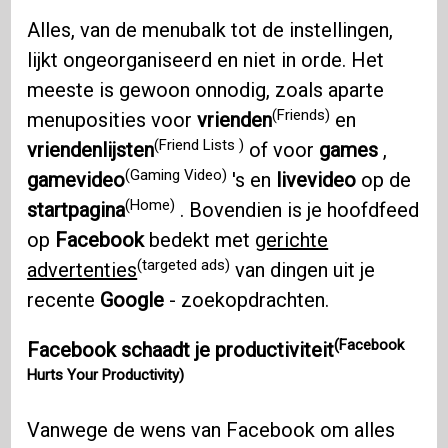
Alles, van de menubalk tot de instellingen,
lijkt ongeorganiseerd en niet in orde. Het
meeste is gewoon onnodig, zoals aparte
(Friends)
menuposities voor
vrienden
en
(Friend Lists )
vriendenlijsten
of voor
games
,
(Gaming Video)
gamevideo
's en
livevideo
op de
(Home)
startpagina
. Bovendien is je hoofdfeed
op
Facebook
bedekt met
gerichte
(targeted ads)
advertenties
van dingen uit je
recente
Google
- zoekopdrachten.
(Facebook
Facebook schaadt je productiviteit
Hurts Your Productivity)
Vanwege de wens van Facebook om alles