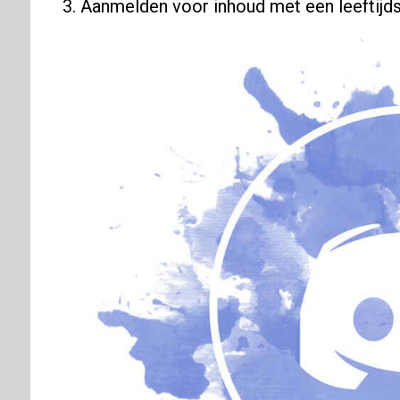
Aanmelden voor inhoud met een leeftijd