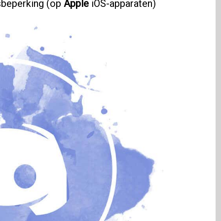
sbeperking (op
Apple
iOS-apparaten)