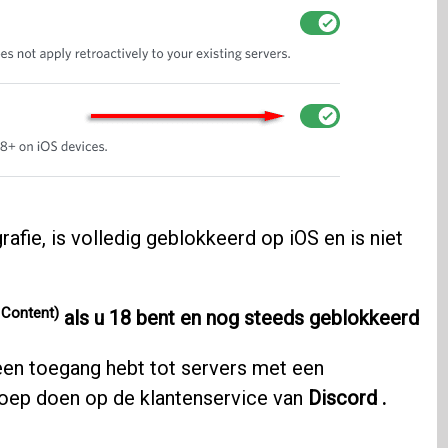
fie, is volledig geblokkeerd op iOS en is niet
Content)
als u 18 bent en nog steeds geblokkeerd
een toegang hebt tot servers met een
roep doen op de klantenservice van
Discord .